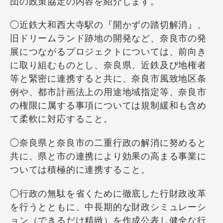
団の政策協定の内容を紹介します。
◯近鉄大和西大寺駅の『開かずの踏切解消』、
旧ドリームランド跡地の開発など、奈良市の発
展につながるプロジェクトについては、前向き
に取り組むものとし、奈良県、近鉄及び地権者
等と緊密に連携すると共に、奈良市風致地区条
例や、都市計画法上の用途地域指定等、奈良市
の権限に属する事項については規制緩和も含め
て柔軟に対応すること。
◯奈良県と奈良市の二重行政の解消に努めると
共に、県と市の連携により効果の高まる事業に
ついては積極的に連携すること。
◯行政の無駄を省くために徹底した行財政改革
を行うとともに、中長期的な財政シミュレーシ
ョン（できるだけ精緻）を作成公表し健全な行