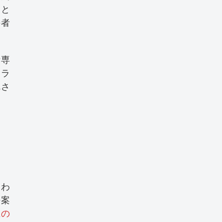
ると
の者
断専
ハラ
乱さ
終わ
任案
上の