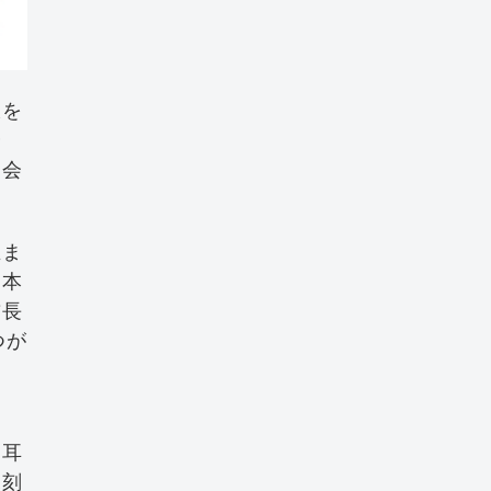
派を
会
、会
生ま
、本
首長
つが
ま
に耳
深刻