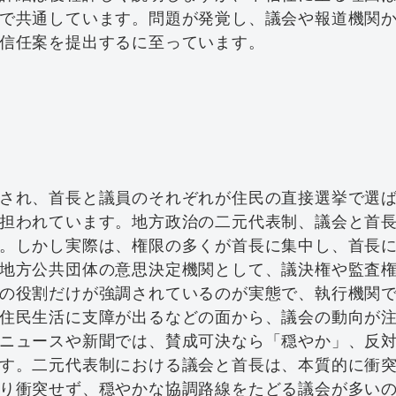
で共通しています。問題が発覚し、議会や報道機関
信任案を提出するに至っています。
され、首長と議員のそれぞれが住民の直接選挙で選
担われています。地方政治の二元代表制、議会と首
。しかし実際は、権限の多くが首長に集中し、首長
地方公共団体の意思決定機関として、議決権や監査
の役割だけが強調されているのが実態で、執行機関
住民生活に支障が出るなどの面から、議会の動向が
ニュースや新聞では、賛成可決なら「穏やか」、反
す。二元代表制における議会と首長は、本質的に衝
り衝突せず、穏やかな協調路線をたどる議会が多い