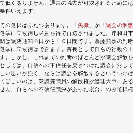
て低くありません。通常の議案が可決されるために
要件いえます。
ての選択はふたつあります。
「失職」
か
「議会の解
選挙に立候補し民意を得て再選されました。岸和田
間は議決通知の日から１０日間です。斎藤知事の判
選挙に立候補はできます。首長として自らの行動の
す。しかし、これまでの判断のほとんどが議会解散
としては、自信への不信任を突きつけた議会に対し
しい思いが強く、ならば議会を解散するといういわ
てほしいのは、衆議院議員の解散権が総理大臣にあ
せん。自らへの不信任議決があった場合にのみ選択