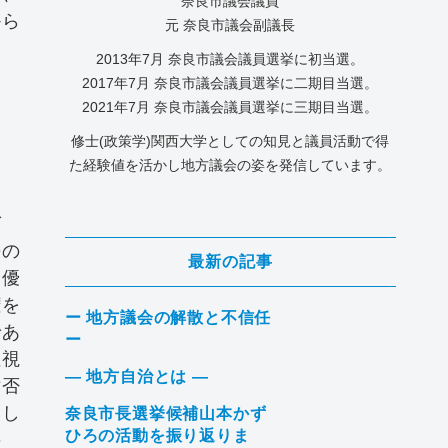
奈良市議会議員
から
元 奈良市議会副議長
2013年7⽉ 奈良市議会議員選挙に初当選。
2017年7月 奈良市議会議員選挙に二期目当選。
2021年7月 奈良市議会議員選挙に三期目当選。
修士(政策学)関西大学としての知見と議員活動で得
た経験値を活かし地方議会の姿を発信しています。
ば
長の
最新の記事
に優
権を
ー 地方議会の解散と不信任
であ
ー
注視
― 地方自治とは ―
対否
突し
奈良市長選挙候補山本かず
ひろの活動を振り返りま
の