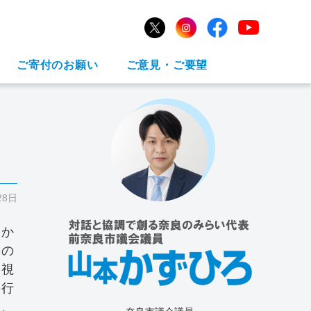
ご寄付のお願い
ご意見・ご要望
28日
いか
長の
題視
の行
は、