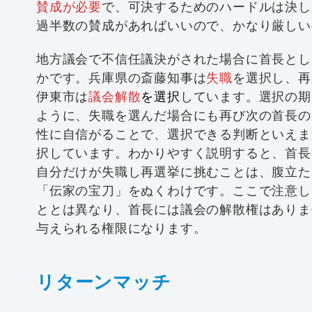
賛成が必要
で、可決するためのハードルは決し
過半数の賛成があればいいので、かなり厳しい
地方議会で不信任議決がされた場合に首長とし
かです。兵庫県の斎藤知事は
失職
を選択し、再
伊東市は
議会解散
を選択
しています。選択の期
ように、失職を選んだ場合にも再び次の首長の
性に自信がることで、選択できる判断といえま
択しています。わかりやすく説明すると、首長
自分だけが失職し再選挙に挑むことは、腹立た
「伝家の宝刀」をぬくわけです。ここで注意し
ととは異なり、首長には議会の解散権はありま
与えられる権限になります。
リターンマッチ