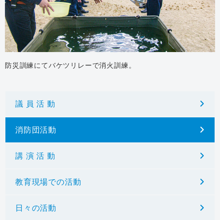
防災訓練にてバケツリレーで消火訓練。
議 員 活 動
消防団活動
講 演 活 動
教育現場での活動
日々の活動