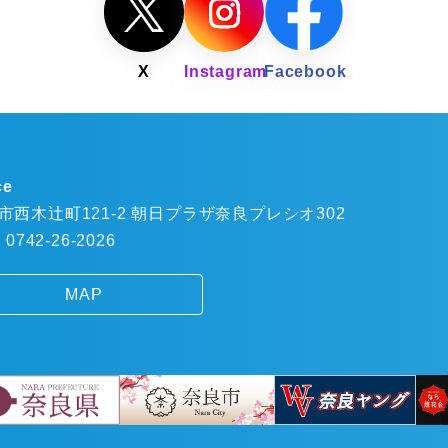
ce
市西木辻町121-2 朝日プラザ奈良プレシオ302
 0742-26-2026
MAP