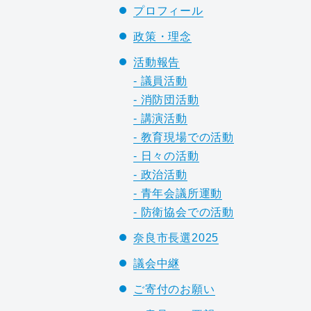
プロフィール
政策・理念
活動報告
- 議員活動
- 消防団活動
- 講演活動
- 教育現場での活動
- 日々の活動
- 政治活動
- 青年会議所運動
- 防衛協会での活動
奈良市長選2025
議会中継
ご寄付のお願い